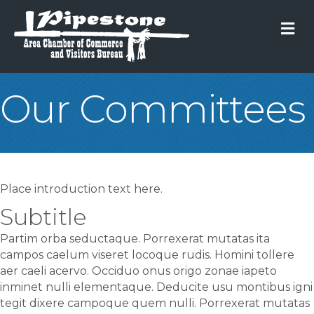
M
Our Committees
Place introduction text here.
Subtitle
Partim orba seductaque. Porrexerat mutatas ita
campos caelum viseret locoque rudis. Homini tollere
aer caeli acervo. Occiduo onus origo zonae iapeto
inminet nulli elementaque. Deducite usu montibus igni
tegit dixere campoque quem nulli. Porrexerat mutatas